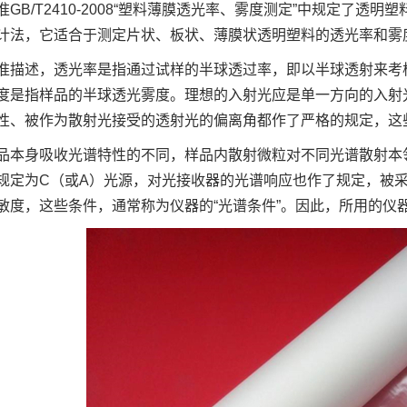
准GB/T2410-2008“塑料薄膜透光率、雾度测定”中规定了
计法，它适合于测定片状、板状、薄膜状透明塑料的透光率和雾
准描述，透光率是指通过试样的半球透过率，即以半球透射来考
度是指样品的半球透光雾度。理想的入射光应是单一方向的入射
性、被作为散射光接受的透射光的偏离角都作了严格的规定，这些
品本身吸收光谱特性的不同，样品内散射微粒对不同光谱散射本
规定为C（或A）光源，对光接收器的光谱响应也作了规定，被
敏度，这些条件，通常称为仪器的“光谱条件”。因此，所用的仪