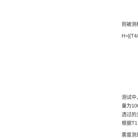
则被测
H=[(T4
测试中
量为1
透过的
根据T
雾度测